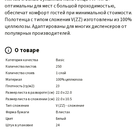
оптимальны для мест с большой проходимостью,
обеспечат комфорт гостей при минимальной стоимости.
Полотенца с типом сложения V(ZZ) изготовлены из 100%
целлюлозы. Адаптированы для многих диспенсеров от
популярных производителей.
О товаре
Категория качества
Basic
Количество листов
250
Количество слоев
1 слой
Материал
100% целлюлоза
Плотность (гр/м2)
23
Размер листа в развороте (см)
22.0 x 22.0
Размер листа в сложении (см)
22.0 x 10.5
Тип сложения
V (ZZ) - сложение
Форма бумаги
В листах
Цвет
Белый
Штук в упаковке
24