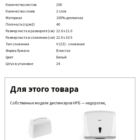
Количество листов
200
Количество слоев
2 слоя
Материал
100% целлюлоза
Плотность (гр/м2)
40
Размер листа в развороте (см)
22.0 x 21.0
Размер листа в сложении (см)
22.0 x 10.5
Тип сложения
V (ZZ) - сложение
Форма бумаги
В листах
Цвет
Белый
Штук в упаковке
24
Для этого товара
Собственные модели диспенсеров НРБ — недорогие,
совместимые с нашими расходниками,
надежные и простые в обслуживании.