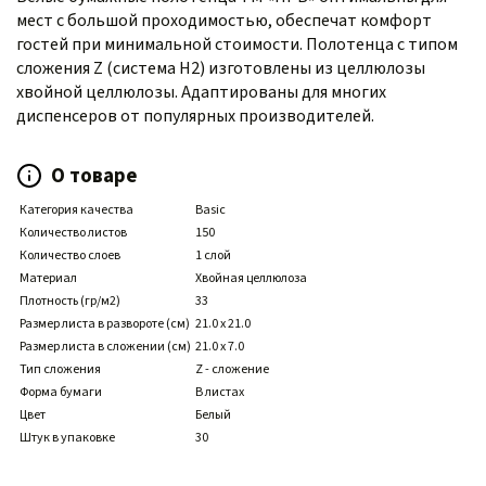
мест с большой проходимостью, обеспечат комфорт
гостей при минимальной стоимости. Полотенца с типом
сложения Z (система H2) изготовлены из целлюлозы
хвойной целлюлозы. Адаптированы для многих
диспенсеров от популярных производителей.
О товаре
Категория качества
Basic
Количество листов
150
Количество слоев
1 слой
Материал
Хвойная целлюлоза
Плотность (гр/м2)
33
Размер листа в развороте (см)
21.0 x 21.0
Размер листа в сложении (см)
21.0 x 7.0
Тип сложения
Z - сложение
Форма бумаги
В листах
Цвет
Белый
Штук в упаковке
30