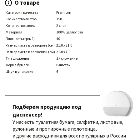
О товаре
Категория качества
Premium
Количество листов
150
Количество слоев
2 слоя
Материал
100% целлюлоза
Плотность (гр/м2)
40
Размер листа в развороте (см)
21.0 x 21.0
Размер листа в сложении (см)
21.0 x 7.0
Тип сложения
Z - сложение
Форма бумаги
В листах
Штук в упаковке
6
Подберём продукцию под
диспенсер!
У нас есть туалетная бумага, салфетки, листовые,
рулонные и протирочные полотенца,
и другие расходники для всех популярных в России