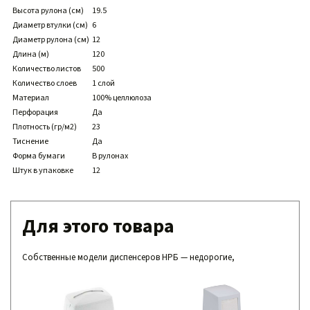
Высота рулона (см)
19.5
Диаметр втулки (см)
6
Диаметр рулона (см)
12
Длина (м)
120
Количество листов
500
Количество слоев
1 слой
Материал
100% целлюлоза
Перфорация
Да
Плотность (гр/м2)
23
Тиснение
Да
Форма бумаги
В рулонах
Штук в упаковке
12
Для этого товара
Собственные модели диспенсеров НРБ — недорогие,
совместимые с нашими расходниками,
надежные и простые в обслуживании.