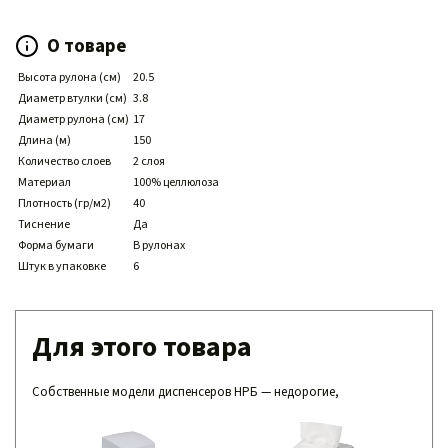
О товаре
Высота рулона (см)
20.5
Диаметр втулки (см)
3.8
Диаметр рулона (см)
17
Длина (м)
150
Количество слоев
2 слоя
Материал
100% целлюлоза
Плотность (гр/м2)
40
Тиснение
Да
Форма бумаги
В рулонах
Штук в упаковке
6
Для этого товара
Собственные модели диспенсеров НРБ — недорогие,
совместимые с нашими расходниками,
надежные и простые в обслуживании.